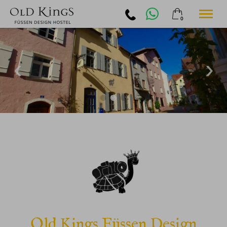
0
×
24. bis 26. August
Warenkorb ist leer
2 Erwachsene
Hostel
Zimmer
Food & Drinks
Füssen
Buchung
Jobs
Kontakt
Deutsch
Old Kings Füssen Design