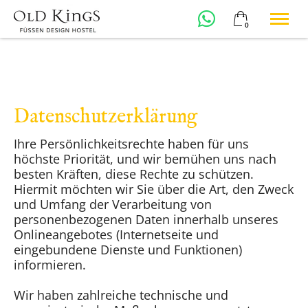
0
×
23. - 25. August
Cart is empty
2 adults
Datenschutzerklärung
Welcome
Ihre Persönlichkeitsrechte haben für uns
Rooms
höchste Priorität, und wir bemühen uns nach
Food & Drinks
besten Kräften, diese Rechte zu schützen.
Füssen
Hiermit möchten wir Sie über die Art, den Zweck
Booking
und Umfang der Verarbeitung von
Contact
personenbezogenen Daten innerhalb unseres
Onlineangebotes (Internetseite und
English
eingebundene Dienste und Funktionen)
phone
+49 8362 989 93 65
informieren.
Wir haben zahlreiche technische und